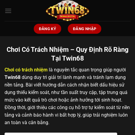
Bỏ
qua
nội
dung
ĐĂNG KÝ
ĐĂNG NHẬP
Chơi Có Trách Nhiệm – Quy Định Rõ Ràng
Tại Twin68
Chơi có trách nhiệm
là nguyên tắc quan trọng giúp người
Twin68
dùng duy trì giải trí lành mạnh và tránh lạm dụng
nền tảng. Bài viết hướng dẫn cách nhận biết dấu hiệu sử
dụng thiếu kiểm soát, như tần suất truy cập, tập trung quá
mức vào kết quả trò chơi hoặc ảnh hưởng tới sinh hoạt.
Đồng thời, giới thiệu các công cụ hỗ trợ tự kiểm soát từ nền
tảng và cảnh báo hành vi bất hợp lý, giúp trải nghiệm luôn
an toàn và cân bằng.