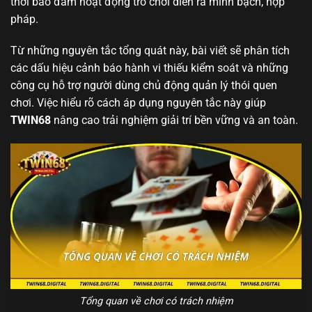
thời bảo đảm hoạt động trò chơi diễn ra minh bạch, hợp
pháp.
Từ những nguyên tắc tổng quát này, bài viết sẽ phân tích
các dấu hiệu cảnh báo hành vi thiếu kiểm soát và những
công cụ hỗ trợ người dùng chủ động quản lý thói quen
chơi. Việc hiểu rõ cách áp dụng nguyên tắc này giúp
TWIN68
nâng cao trải nghiệm giải trí bền vững và an toàn.
Tổng quan về chơi có trách nhiệm