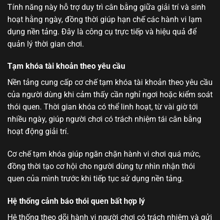
Tính năng này hỗ trợ duy trì cân bằng giữa giải trí và sinh
hoạt hằng ngày, đồng thời giúp hạn chế các hành vi lạm
dụng nền tảng. Đây là công cụ trực tiếp và hiệu quả để
quản lý thời gian chơi.
Tạm khóa tài khoản theo yêu cầu
Nền tảng cung cấp cơ chế tạm khóa tài khoản theo yêu cầu
của người dùng khi cảm thấy cần nghỉ ngơi hoặc kiểm soát
thói quen. Thời gian khóa có thể linh hoạt, từ vài giờ tới
nhiều ngày, giúp người chơi có trách nhiệm tái cân bằng
hoạt động giải trí.
Cơ chế tạm khóa giúp ngăn chặn hành vi chơi quá mức,
đồng thời tạo cơ hội cho người dùng tự nhìn nhận thói
quen của mình trước khi tiếp tục sử dụng nền tảng.
Hệ thống cảnh báo thói quen bất hợp lý
Hệ thống theo dõi hành vi người chơi có trách nhiệm và gửi