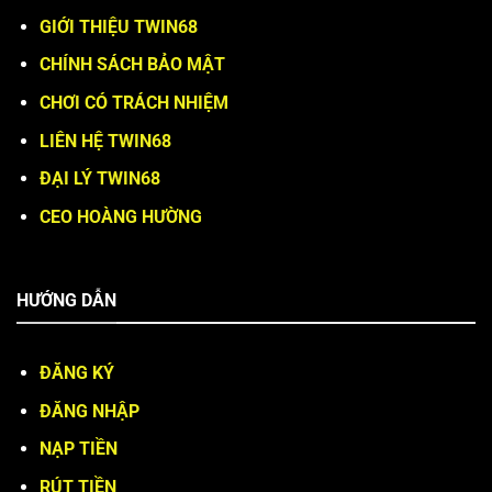
GIỚI THIỆU TWIN68
CHÍNH SÁCH BẢO MẬT
CHƠI CÓ TRÁCH NHIỆM
LIÊN HỆ TWIN68
ĐẠI LÝ TWIN68
CEO HOÀNG HƯỜNG
HƯỚNG DẪN
ĐĂNG KÝ
ĐĂNG NHẬP
NẠP TIỀN
RÚT TIỀN