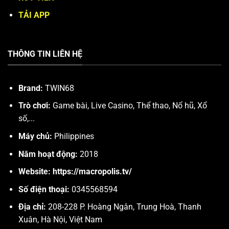
TẢI APP
THÔNG TIN LIÊN HỆ
Brand:
TWIN68
Trò chơi:
Game bài, Live Casino, Thể thao, Nổ hũ, Xổ
số,...
Máy chủ:
Philippines
Năm hoạt động:
2018
Website:
https://macropolis.tv/
Số điện thoại:
0345568594
Địa chỉ:
208-228 P. Hoàng Ngân, Trung Hoà, Thanh
Xuân, Hà Nội, Việt Nam